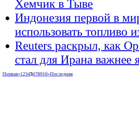
Хемчик в Тыве
Индонезия первой в ми
использовать топливо и
Reuters раскрыл, как О
стал для Ирана важнее
Первая
«
1
2
3
4
5
6
7
8
9
10
»
Последняя