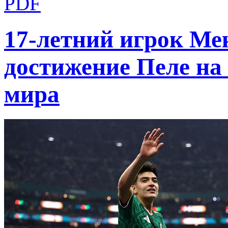
17-летний игрок Ме
достижение Пеле на
мира