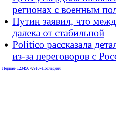
регионах с военным по
Путин заявил, что меж
далека от стабильной
Politico рассказала дет
из-за переговоров с Рос
Первая
«
1
2
3
4
5
6
7
8
9
10
»
Последняя