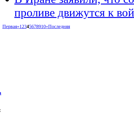
проливе движутся к во
Первая
«
1
2
3
4
5
6
7
8
9
10
»
Последняя
а
: